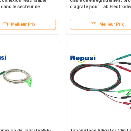
 connexion réutilisable
Câble de enregistrement pr
 dans le secteur de
d'agrafe pour Tab Electrode
ie choisit avec le vert de
Length adhésif 1.2m
s
Meilleur Prix
Meilleur Prix
onnexion de l'agrafe REP-
Tab Surface Alligator Clip 