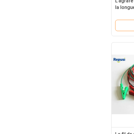
L'agrafe
la longu
150m d'