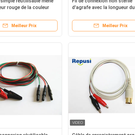
 simple réutilisable mène
Fil de connexion non stérile
eur rouge de la couleur
d'agrafe avec la longueur du
agrafe
connecteur 150m de Touchp
Meilleur Prix
Meilleur Prix