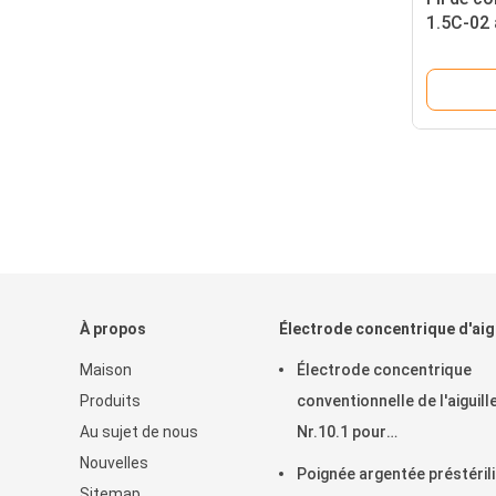
1.5C-02 
connect
À propos
Électrode concentrique d'aigu
Maison
Électrode concentrique
Produits
conventionnelle de l'aiguill
Au sujet de nous
Nr.10.1 pour
Nouvelles
l'électromyographie
Poignée argentée préstéril
Sitemap