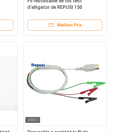
Fil réutilisable de fils test
d'alligator de REPUSI 150
roof
longueurs REP-1.5C-02 de cm
Meilleur Prix