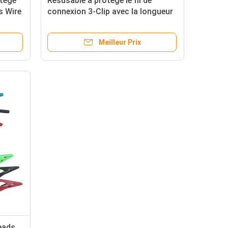
otégé
Resusable a protégé le fil de
s Wire
connexion 3-Clip avec la longueur
du connecteur 120m de
Touchproof
Meilleur Prix
Leads