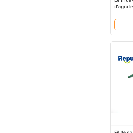
Le fil de
d'agrafe
neurolog
couleur
Fil de c