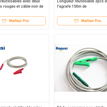
réutilisables avec deux
Longueur réutilisable 3pcs d
rs rouges et câble noir de
l'agrafe 150m de
l'électrocardiogramme de
REPUSI/ECG par ensemble
Meilleur Prix
Meilleur Prix