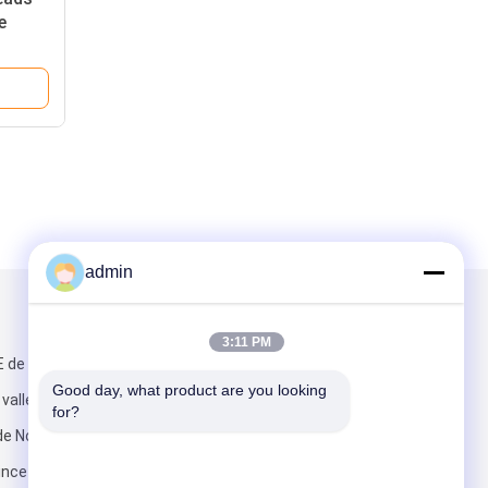
e
urs
admin
Mail nous
3:11 PM
E de
Good day, what product are you looking 
vallée de Boji
for?
de No.2
ince de