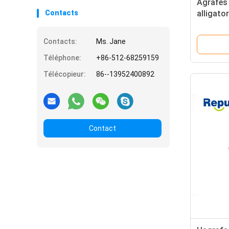
Agrafes 
Contacts
alligato
1.5m
Contacts:
Ms. Jane
Téléphone:
+86-512-68259159
Télécopieur:
86--13952400892
Contact