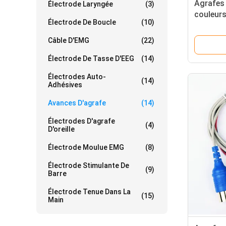
Agrafes 
Électrode Laryngée
(3)
couleurs
Électrode De Boucle
(10)
1
Câble D'EMG
(22)
Électrode De Tasse D'EEG
(14)
Électrodes Auto-
(14)
Adhésives
Avances D'agrafe
(14)
Électrodes D'agrafe
(4)
D'oreille
Électrode Moulue EMG
(8)
Électrode Stimulante De
(9)
Barre
Électrode Tenue Dans La
(15)
Main