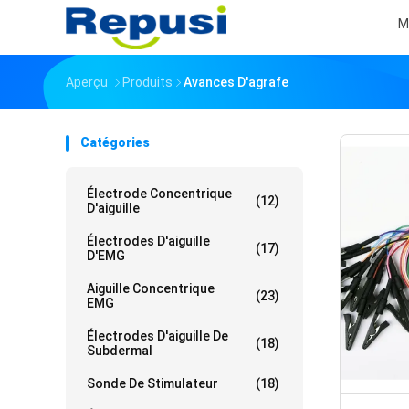
M
Aperçu
Produits
Avances D'agrafe
Catégories
Électrode Concentrique
(12)
D'aiguille
Électrodes D'aiguille
(17)
D'EMG
Aiguille Concentrique
(23)
EMG
Électrodes D'aiguille De
(18)
Subdermal
Sonde De Stimulateur
(18)