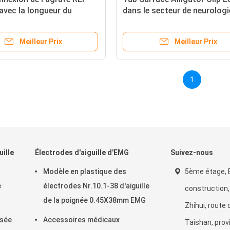
avec la longueur du
dans le secteur de neurologi
eur 150m de Touchproof
choisit avec le noir de coule
Meilleur Prix
Meilleur Prix
1
ille
Électrodes d'aiguille d'EMG
Suivez-nous
Modèle en plastique des
5ème étage, 
e
électrodes Nr.10.1-38 d'aiguille
construction, 
de la poignée 0.45X38mm EMG
Zhihui, route 
isée
Accessoires médicaux
Taishan, prov