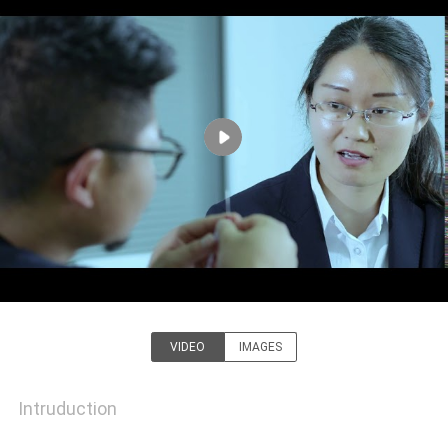
CONTRÔLE
DE
QUALITÉ
CONTACTEZ-
NOUS
NOUVELLES
DEMANDEZ
VIDEO
IMAGES
UNE
Suzhou Repusi Electronics
CITATION
Co.,Ltd.
Intruduction