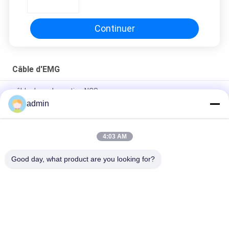
concentriques jetables
d'EMG/aiguilles argentées
Continuer
Câble d'EMG
câble de prolongation NCS
admin
Câble réutilisable d'EMG d'électrode monopolaire d'aiguille
avec le fil de connexion de 1500mm
4:03 AM
Le bouclier concentrique d'EMG adaptent le câble avec la prise
de 4 bornes DIN
Good day, what product are you looking for?
Catégories populaires
Tous
Électrode 
Électrodes D'aiguille 
Concentrique 
D'EMG
D'aiguille