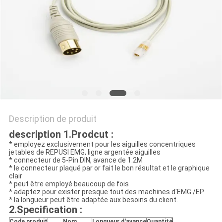
PLAN
DU
SITE
PRIVACY
POLICY
Description de produit
description 1.Prodcut :
* employez exclusivement pour les aiguilles concentriques
jetables de REPUSI EMG, ligne argentée aiguilles
* connecteur de 5-Pin DIN, avance de 1.2M
* le connecteur plaqué par or fait le bon résultat et le graphique
clair
* peut être employé beaucoup de fois
* adaptez pour exister presque tout des machines d'EMG /EP
* la longueur peut être adaptée aux besoins du client.
2.Specification :
Code produit
Nom
Longueur d'avance
Quantité