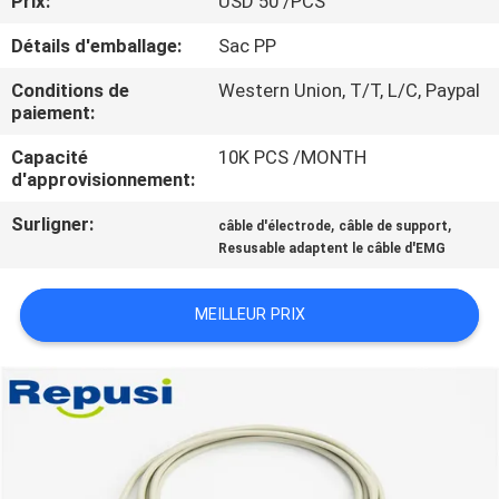
Prix:
USD 50 /PCS
Détails d'emballage:
Sac PP
CONTRÔLE
DE
Conditions de
Western Union, T/T, L/C, Paypal
paiement:
QUALITÉ
Capacité
10K PCS /MONTH
d'approvisionnement:
CONTACTEZ-
Surligner:
,
,
câble d'électrode
câble de support
NOUS
Resusable adaptent le câble d'EMG
NOUVELLES
MEILLEUR PRIX
DEMANDEZ
UNE
CITATION