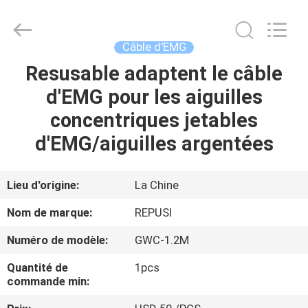
Suzhou
Repusi
Electronics
Co.,Ltd..
All
Câble d'EMG
Rights
Reserved.
Resusable adaptent le câble
MAISON
d'EMG pour les aiguilles
PRODUITS
concentriques jetables
d'EMG/aiguilles argentées
AU
SUJET
Lieu d'origine:
La Chine
DE
Nom de marque:
REPUSI
NOUS
Numéro de modèle:
GWC-1.2M
Quantité de
1pcs
VISITE
commande min:
D'USINE