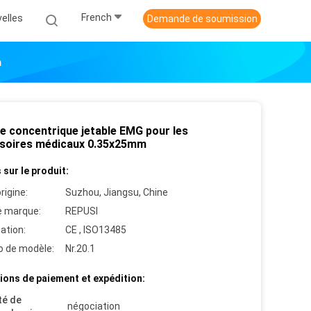
French
elles
Demande de soumission
m
le concentrique jetable EMG pour les
soires médicaux 0.35x25mm
 sur le produit:
rigine:
Suzhou, Jiangsu, Chine
 marque:
REPUSI
cation:
CE , ISO13485
 de modèle:
Nr.20.1
ions de paiement et expédition:
té de
négociation