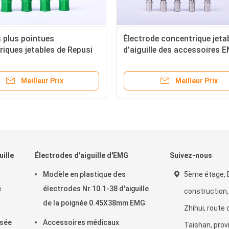
Aiguille concentrique EMG de
Électrodes utilis
couleur multi/électrodes aiguille
dans 7 couleurs
d'EMG faites sur commande
25mm/28mm/38
Meilleur Prix
Meill
ille
Électrodes d'aiguille d'EMG
Suivez-nous
Modèle en plastique des
5ème étage, 
e
électrodes Nr.10.1-38 d'aiguille
construction, 
de la poignée 0.45X38mm EMG
Zhihui, route 
isée
Accessoires médicaux
Taishan, prov