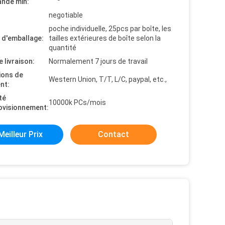
nde min:
negotiable
poche individuelle, 25pcs par boîte, les
s d'emballage:
tailles extérieures de boîte selon la
quantité
e livraison:
Normalement 7 jours de travail
ions de
Western Union, T/T, L/C, paypal, etc.,
nt:
té
10000k PCs/mois
ovisionnement:
Meilleur Prix
Contact