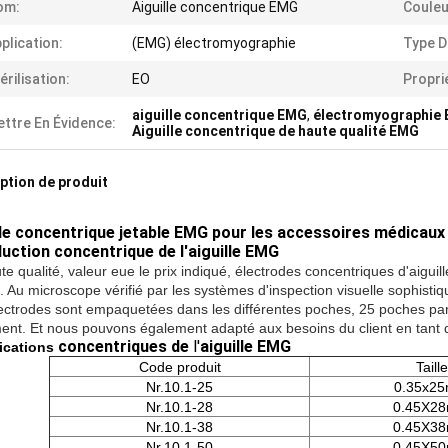
om:
Aiguille concentrique EMG
Couleu
plication:
(EMG) électromyographie
Type D
érilisation:
EO
Propri
aiguille concentrique EMG
,
électromyographie
ttre En Évidence:
Aiguille concentrique de haute qualité EMG
ption de produit
lle concentrique jetable EMG pour les accessoires médicau
duction concentrique de l'aiguille EMG
e qualité, valeur eue le prix indiqué, électrodes concentriques d'aigui
 Au microscope vérifié par les systèmes d'inspection visuelle sophistiqu
ectrodes sont empaquetées dans les différentes poches, 25 poches par b
ent. Et nous pouvons également adapté aux besoins du client en tant q
concentriques de
l'
aiguille EMG
ications
Code produit
Taille
Nr.10.1-25
0.35x2
Nr.10.1-28
0.45X2
Nr.10.1-38
0.45X3
Nr.10.1-50
0.45X5