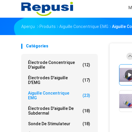
M
Aperçu
Produits
Aiguille Concentrique EMG
Aiguille 
Catégories
Électrode Concentrique
(12)
D'aiguille
Électrodes D'aiguille
(17)
D'EMG
Aiguille Concentrique
(23)
EMG
Électrodes D'aiguille De
(18)
Subdermal
Sonde De Stimulateur
(18)