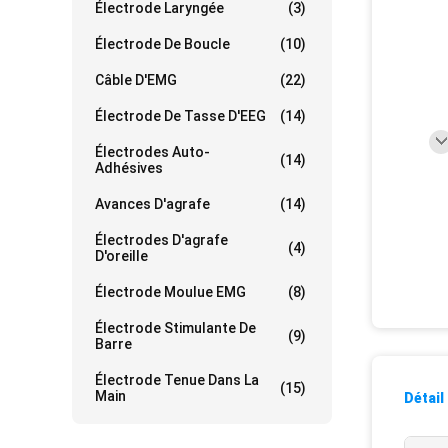
Électrode Laryngée
(3)
Électrode De Boucle
(10)
Câble D'EMG
(22)
Électrode De Tasse D'EEG
(14)
Électrodes Auto-
(14)
Adhésives
Avances D'agrafe
(14)
Électrodes D'agrafe
(4)
D'oreille
Électrode Moulue EMG
(8)
Électrode Stimulante De
(9)
Barre
Électrode Tenue Dans La
(15)
Main
Détail