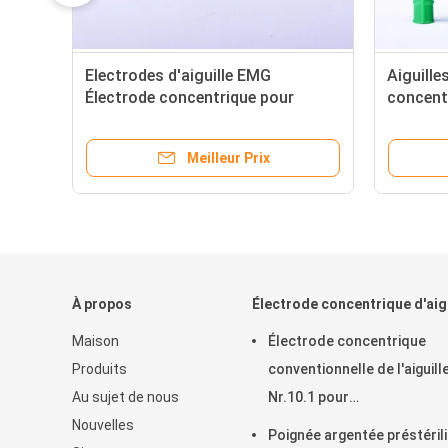
électrodes
Aiguille concentrique jetable de la
d'aiguille
nouvelle version EMG avec la
poignée en plastique blanche
rix
Meilleur Prix
À propos
Électrode concentrique d'aigu
Maison
Électrode concentrique
Produits
conventionnelle de l'aiguill
Au sujet de nous
Nr.10.1 pour
Nouvelles
l'électromyographie
Poignée argentée préstéril