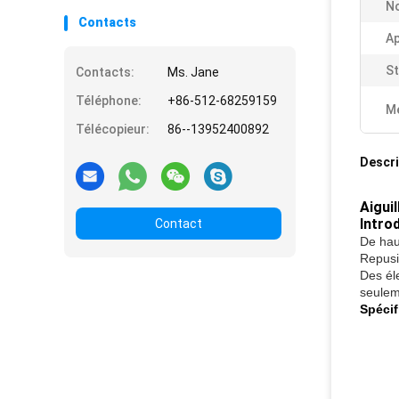
N
Contacts
Ap
St
Contacts:
Ms. Jane
Téléphone:
+86-512-68259159
Me
Télécopieur:
86--13952400892
Descri
Aigui
Intro
Contact
De haut
Repusi.
Des él
seulem
Spécif