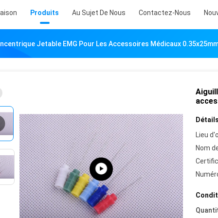
aison
Produits
Au Sujet De Nous
Contactez-Nous
Nouv
Concentrique Jetable EMG Pour Les Accessoires Médicaux 0.35x25m
Aiguil
acces
Détails
Lieu d'o
Nom de
Certifi
Numéro
Condit
Quanti