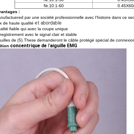
Nr.10.1-60
0.45X6
vantages :
anufactuered par une société professionnelle avec l'histoire dans ce sec
et abordable
ix de haute qualité
alité fiable qui avec la coupe unique
registrement avec le signal clair et stable
guilles de (5).These demanderont le câble protégé spécial de connexion 
concentrique de
l'
aiguille EMG
ition