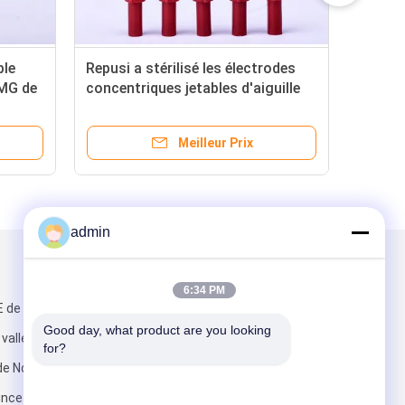
ées simples de NC
stérilisation utilisée simple
concentrique jetable d'ordre
mm/50mm
technique de l'aiguille EMG de
38MM
eur Prix
Meilleur Prix
admin
Mail nous
6:34 PM
E de
Good day, what product are you looking 
vallée de Boji
for?
de No.2
ince de