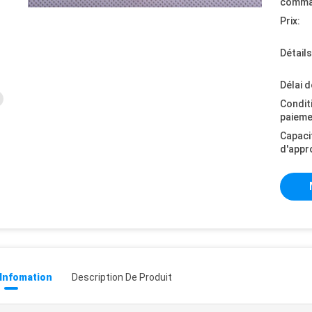
comma
Prix:
Détail
Délai d
Condit
paieme
Capaci
d'appr
 Infomation
Description De Produit