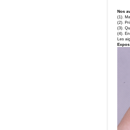
Nos a
(1). M
(2). Pr
(3). Qu
(4). En
Les ai
Expos