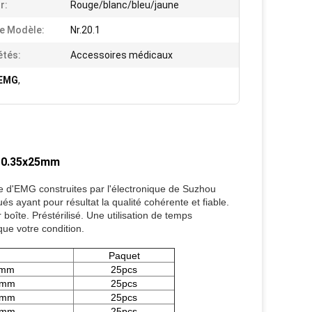
r:
Rouge/blanc/bleu/jaune
e Modèle:
Nr.20.1
étés:
Accessoires médicaux
 EMG
,
x 0.35x25mm
lle d'EMG construites par l'électronique de Suzhou
és ayant pour résultat la qualité cohérente et fiable.
oîte. Préstérilisé. Une utilisation de temps
ue votre condition.
Paquet
5mm
25pcs
8mm
25pcs
8mm
25pcs
0mm
25pcs