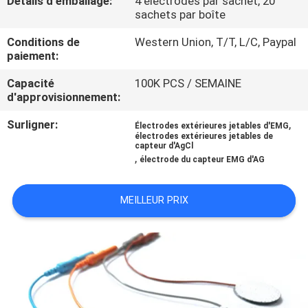
Détails d'emballage:
4 électrodes par sachet, 20
sachets par boîte
CONTRÔLE
Conditions de
Western Union, T/T, L/C, Paypal
DE
paiement:
QUALITÉ
Capacité
100K PCS / SEMAINE
d'approvisionnement:
CONTACTEZ-
Surligner:
,
Électrodes extérieures jetables d'EMG
électrodes extérieures jetables de
NOUS
capteur d'AgCl
,
électrode du capteur EMG d'AG
NOUVELLES
MEILLEUR PRIX
DEMANDEZ
UNE
CITATION