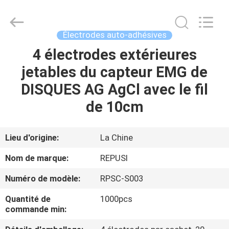
Suzhou
Repusi
Electronics
Co.,Ltd..
All
Électrodes auto-adhésives
Rights
Reserved.
4 électrodes extérieures
MAISON
jetables du capteur EMG de
PRODUITS
DISQUES AG AgCl avec le fil
de 10cm
AU
SUJET
Lieu d'origine:
La Chine
DE
Nom de marque:
REPUSI
NOUS
Numéro de modèle:
RPSC-S003
Quantité de
1000pcs
VISITE
commande min:
D'USINE