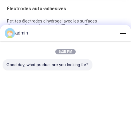
Électrodes auto-adhésives
Petites électrodes d'hydrogel avec les surfaces
d'enregistrement rondes de 22mm ou de 25mm
admin
Les électrodes extérieures jetables ont pré gélifié la torsion de
rond d'Ag/AgCl pour l'EMG
6:35 PM
REP-1.5D-02 électrodes auto-adhésives Tab Electrode White
Color extérieur
Good day, what product are you looking for?
Catégories populaires
Tous
Électrode 
Électrodes D'aiguille 
Concentrique 
D'EMG
D'aiguille
Aiguille 
Électrodes D'aiguille 
Concentrique EMG
De Subdermal
Sonde De 
Électrode Laryngée