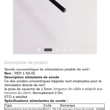
PLAN
DU
SITE
PRIVACY
POLICY
Description de produit
Sonde concentrique de stimulation jetable de nerf :
Non :
REP-1.5N-05
Description stimulante de sonde
Ce des sondes concentriques bippolar sont employées pour la
stimulation directe de nerf.
la prise de vacarme de 1.5mm,
longueur de câble a adapté aux
besoins du client.
Normalement 2.0m.
ETO a stérilisé.
Spécifications stimulantes de sonde :
Type
Code
Remarque
Monopolaire (axe de bouclier)
REP-1.5N-10
Longueur d'axe de sonde : 90MM