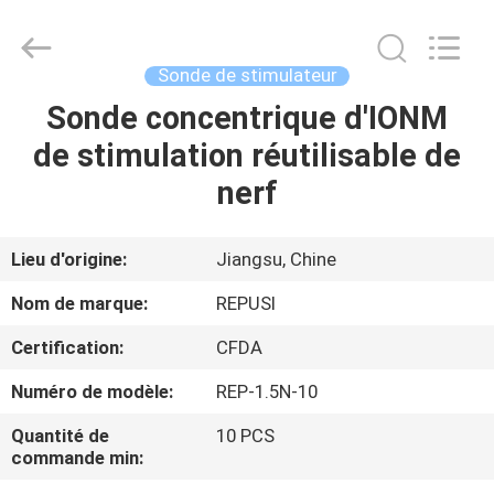
Suzhou
Repusi
Electronics
Co.,Ltd..
All
Sonde de stimulateur
Rights
Reserved.
Sonde concentrique d'IONM
MAISON
de stimulation réutilisable de
PRODUITS
nerf
AU
Lieu d'origine:
Jiangsu, Chine
SUJET
Nom de marque:
REPUSI
DE
Certification:
CFDA
NOUS
Numéro de modèle:
REP-1.5N-10
VISITE
Quantité de
10 PCS
commande min:
D'USINE