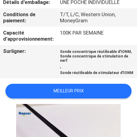
Détails d'emballage:
UNE POCHE INDIVIDUELLE
CONTRÔLE
Conditions de
T/T, L/C, Western Union,
paiement:
MoneyGram
DE
Capacité
100K PAR SEMAINE
QUALITÉ
d'approvisionnement:
Surligner:
,
Sonde concentrique réutilisable d'IONM
CONTACTEZ-
Sonde concentrique de stimulation de
nerf
NOUS
,
Sonde réutilisable de stimulateur d'IONM
NOUVELLES
MEILLEUR PRIX
DEMANDEZ
UNE
CITATION