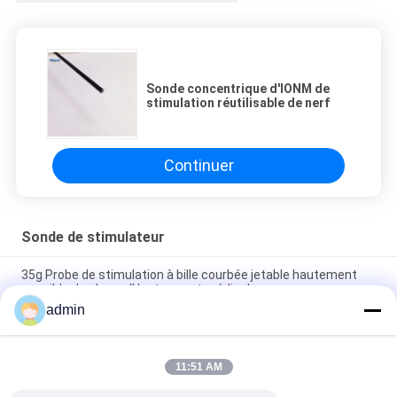
Sonde concentrique d'IONM de
stimulation réutilisable de nerf
Continuer
Sonde de stimulateur
35g Probe de stimulation à bille courbée jetable hautement
sensible de classe II Instrument médical
admin
Problème de stimulation nerveuse à triple crochet jetable 100
angle
11:51 AM
Probes de stimulation nerveuse à triple crochet jetables à
angle 180