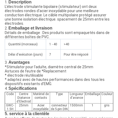
Description
1.
L'électrode stimulante bipolaire (stimulateur) ont deux
électrodes rondes d'acier inoxydable pour une meilleure
conduction électrique. Le câble multipolaire protégé assurer
une bonne isolation électrique. spacement de 25mm entre les
électrodes.
Emballage et livraison
2.
Détails de emballage : Des produits sont empaquetés dans de
différentes boîtes de PVC.
Quantité (morceaux)
1 - 40
>40
Délai d'exécution (jours)
7
Pour être négocié
Avantages
3.
*Stimulator pour l'adulte, diamètre central de 25mm
Astuces de feutre de *Replacement
* électrode réutilisable
* adaptez avec de hautes performances dans des tous les
dispositifs existants d'EMG.
Spécifications
4.
Code
Centre
Matériel de
Type
Longueur
Emballage
Couleur
Diatance
contacts
d'avance
d'Electrod
GWC-
25mm
Acier
connecteur
1500mm
1
gris
1.5H
inoxydable
de 5-pin DIN
5.
service à la clientèle