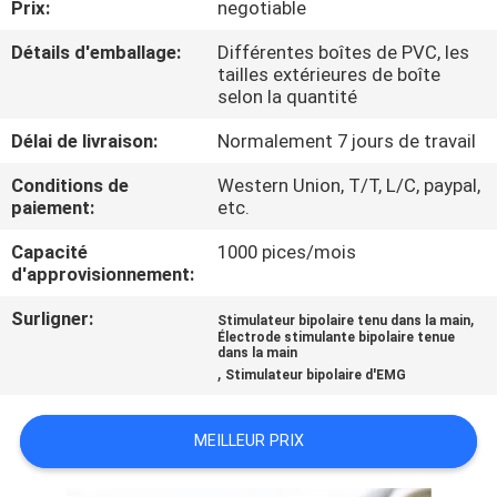
Prix:
negotiable
CONTRÔLE
Détails d'emballage:
Différentes boîtes de PVC, les
tailles extérieures de boîte
DE
selon la quantité
QUALITÉ
Délai de livraison:
Normalement 7 jours de travail
Conditions de
Western Union, T/T, L/C, paypal,
CONTACTEZ-
paiement:
etc.
NOUS
Capacité
1000 pices/mois
d'approvisionnement:
NOUVELLES
Surligner:
,
Stimulateur bipolaire tenu dans la main
Électrode stimulante bipolaire tenue
dans la main
,
DEMANDEZ
Stimulateur bipolaire d'EMG
UNE
MEILLEUR PRIX
CITATION