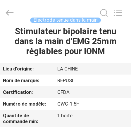
Suzhou
Repusi
Electronics
Co.,Ltd..
All
Électrode tenue dans la main
Rights
Reserved.
Stimulateur bipolaire tenu
MAISON
dans la main d'EMG 25mm
PRODUITS
réglables pour IONM
AU
Lieu d'origine:
LA CHINE
SUJET
Nom de marque:
REPUSI
DE
Certification:
CFDA
NOUS
Numéro de modèle:
GWC-1.5H
VISITE
Quantité de
1 boîte
commande min:
D'USINE