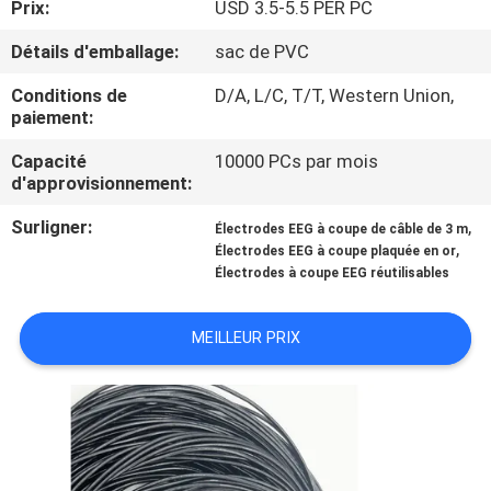
Prix:
USD 3.5-5.5 PER PC
CONTRÔLE
Détails d'emballage:
sac de PVC
DE
Conditions de
D/A, L/C, T/T, Western Union,
paiement:
QUALITÉ
Capacité
10000 PCs par mois
d'approvisionnement:
CONTACTEZ-
Surligner:
,
NOUS
Électrodes EEG à coupe de câble de 3 m
,
Électrodes EEG à coupe plaquée en or
Électrodes à coupe EEG réutilisables
NOUVELLES
MEILLEUR PRIX
DEMANDEZ
UNE
CITATION