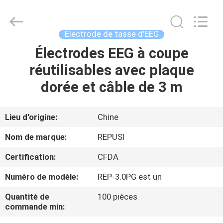
Suzhou
Repusi
Electronics
Co.,Ltd..
All
Électrode de tasse d'EEG
Rights
Reserved.
Électrodes EEG à coupe
MAISON
réutilisables avec plaque
PRODUITS
dorée et câble de 3 m
AU
Lieu d'origine:
Chine
SUJET
Nom de marque:
REPUSI
DE
Certification:
CFDA
NOUS
Numéro de modèle:
REP-3.0PG est un
VISITE
Quantité de
100 pièces
commande min:
D'USINE