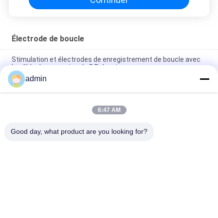
Électrode de boucle
Stimulation et électrodes de enregistrement de boucle avec
le câble de connexion de 5 Polonais
admin
L'EMG a stimulé le doigt fait une boucle l'électrode avec le
câble de connexion de 4 Polonais
6:47 AM
Électrode de boucle de doigt d'EMG avec deux Pin réglable DIN
des électrodes 6 de noeud coulant
Good day, what product are you looking for?
Catégories populaires
Tous
Électrode 
Électrodes D'aiguille 
Concentrique 
D'EMG
D'aiguille
Aiguille 
Électrodes D'aiguille 
Concentrique EMG
De Subdermal