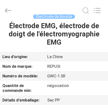
Suzhou
Repusi
Electronics
Co.,Ltd..
All
Électrode de boucle
Rights
Reserved.
Électrode EMG, électrode de
MAISON
doigt de l'électromyographie
PRODUITS
EMG
AU
Lieu d'origine:
La Chine
SUJET
Nom de marque:
REPUSI
DE
Numéro de modèle:
GWC-1.5R
NOUS
Quantité de
négociation
commande min:
VISITE
Détails d'emballage:
Sac PP
D'USINE