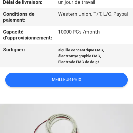
Délai de livraison:
un jour de travail
CONTRÔLE
Conditions de
Western Union, T/T, L/C, Paypal
paiement:
DE
Capacité
10000 PCs /month
QUALITÉ
d'approvisionnement:
Surligner:
,
aiguille concentrique EMG
CONTACTEZ-
,
électromyographie EMG
NOUS
Électrode EMG de doigt
MEILLEUR PRIX
NOUVELLES
DEMANDEZ
UNE
CITATION