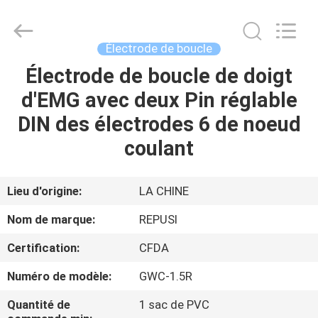
Suzhou
Repusi
Electronics
Co.,Ltd..
All
Électrode de boucle
Rights
Reserved.
Électrode de boucle de doigt
MAISON
d'EMG avec deux Pin réglable
PRODUITS
DIN des électrodes 6 de noeud
coulant
AU
SUJET
Lieu d'origine:
LA CHINE
DE
Nom de marque:
REPUSI
NOUS
Certification:
CFDA
Numéro de modèle:
GWC-1.5R
VISITE
D'USINE
Quantité de
1 sac de PVC