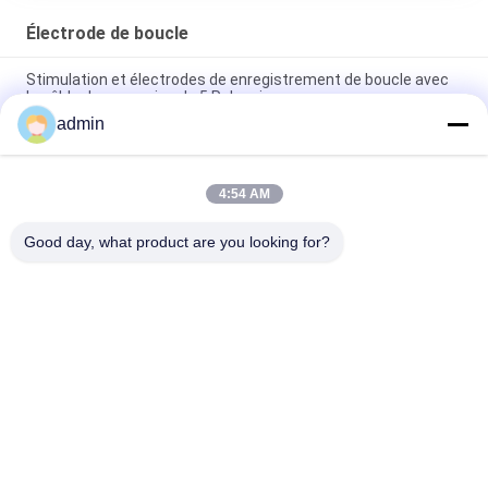
Électrode de boucle
Stimulation et électrodes de enregistrement de boucle avec
le câble de connexion de 5 Polonais
admin
L'EMG a stimulé le doigt fait une boucle l'électrode avec le
câble de connexion de 4 Polonais
4:54 AM
L'EMG a stimulé des boucles de doigt tordues avec 2 ressorts
réglables d'acier inoxydable
Good day, what product are you looking for?
Catégories populaires
Tous
Électrode 
Électrodes D'aiguille 
Concentrique 
D'EMG
D'aiguille
Aiguille 
Électrodes D'aiguille 
Concentrique EMG
De Subdermal
Sonde De 
Électrode Laryngée