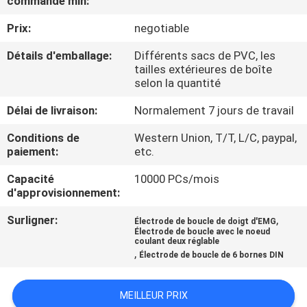
commande min:
Prix:
negotiable
CONTRÔLE
DE
Détails d'emballage:
Différents sacs de PVC, les
tailles extérieures de boîte
QUALITÉ
selon la quantité
Délai de livraison:
Normalement 7 jours de travail
CONTACTEZ-
Conditions de
Western Union, T/T, L/C, paypal,
NOUS
paiement:
etc.
Capacité
10000 PCs/mois
NOUVELLES
d'approvisionnement:
Surligner:
,
Électrode de boucle de doigt d'EMG
DEMANDEZ
Électrode de boucle avec le noeud
coulant deux réglable
,
UNE
Électrode de boucle de 6 bornes DIN
CITATION
MEILLEUR PRIX