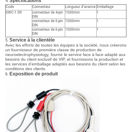
Spécifications
4.
Code
Connecteur
Longueur d'avance
Emballage
GWC-1.5R
connecteur de 4-pin
1500mm
1
DIN
connecteur de 5-pin
1500mm
1
DIN
connecteur de 6-pin
1500mm
1
DIN
Service à la clientèle
5.
Avec les efforts de toutes les équipes à la société, nous créerons
un fournisseur de première classe de production de
neuroelectrophysiology, fournir le service face à face adapté aux
besoins du client exclusif de VIP, et fournissons la production et
les services d'emballage adaptés aux besoins du client selon les
conditions des clients.
Exposition de produit
6.